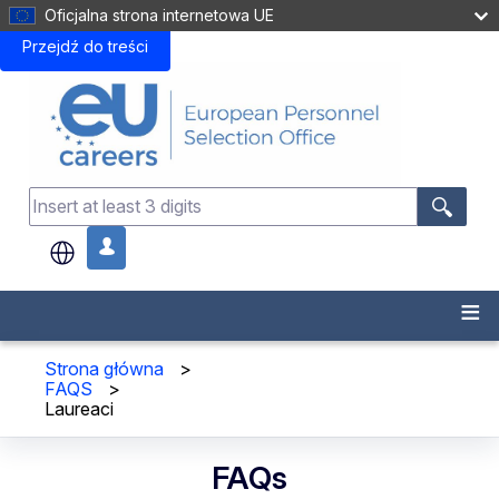
Oficjalna strona internetowa UE
Przejdź do treści
.
Strona główna
>
FAQS
>
Laureaci
FAQs