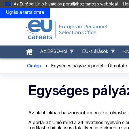
Az Európai Unió hivatalos portáljához tartozó weboldal
Hon
Ugrás a tartalomra
Az EPSO-ról
EU-s állások
Ki
Címlap
>
Egységes pályázói portál – Útmutató
Egységes pályáz
Az alábbiakban hasznos információkat olvashat 
A portál az Unió mind a 24 hivatalos nyelvén elé
fordításba hibák csúsztak. Ilyen esetekben az an