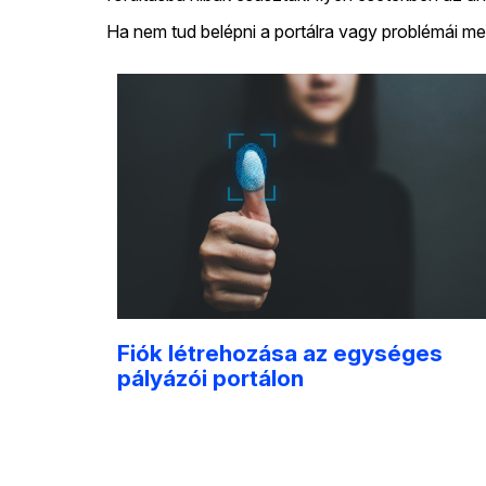
Ha nem tud belépni a portálra vagy problémái merül
Fiók létrehozása az egységes
pályázói portálon