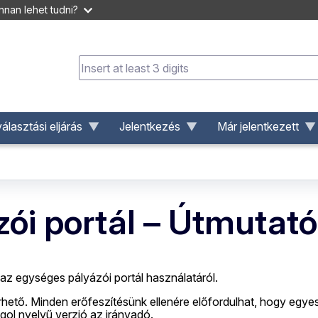
nan lehet tudni?
választási eljárás
Jelentkezés
Már jelentkezett
ói portál – Útmutató
az egységes pályázói portál használatáról.
rhető. Minden erőfeszítésünk ellenére előfordulhat, hogy egyes 
gol nyelvű verzió az irányadó.