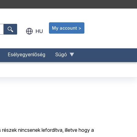
My account >
.
HU
Esélyegyenlőség
Súgó
részek nincsenek lefordítva, illetve hogy a