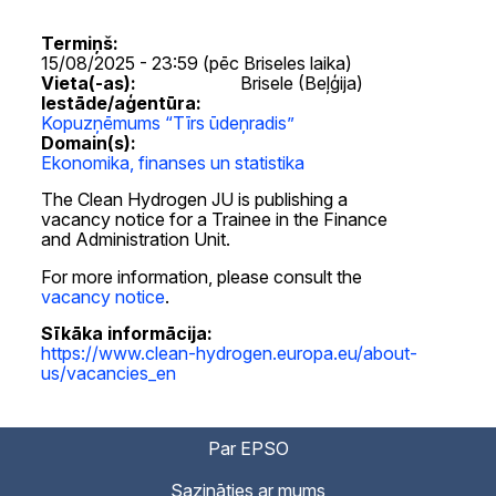
Termiņš
15/08/2025 - 23:59 (pēc Briseles laika)
Vieta(-as):
Brisele (Beļģija)
Iestāde/aģentūra
Kopuzņēmums “Tīrs ūdeņradis”
Domain(s)
Ekonomika, finanses un statistika
The Clean Hydrogen JU is publishing a
vacancy notice for a Trainee in the Finance
and Administration Unit.
For more information, please consult the
vacancy notice
.
Sīkāka informācija
https://www.clean-hydrogen.europa.eu/about-
us/vacancies_en
Par EPSO
Sazināties ar mums