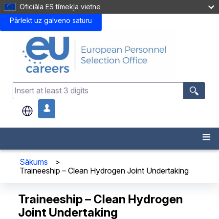
Oficiāla ES tīmekļa vietne
Pārlekt uz galveno saturu
.
Sākums
>
Traineeship – Clean Hydrogen Joint Undertaking
Traineeship – Clean Hydrogen
Joint Undertaking