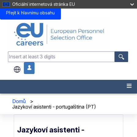
Oficiální internetová stránka EU
Přejít k hlavnímu obsahu
.
Domů
>
Jazykoví asistenti - portugalština (PT)
Jazykoví asistenti -