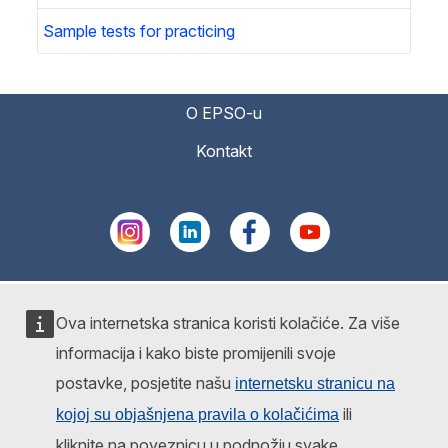
Sample tests for practicing
O EPSO-u
Kontakt
Ova internetska stranica koristi kolačiće. Za više
informacija i kako biste promijenili svoje
postavke, posjetite našu
internetsku stranicu na
ili
kojoj su objašnjena pravila o kolačićima
kliknite na poveznicu u podnožju svake