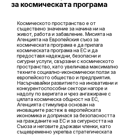
за космическата програма
Космическото пространство е от
съществено значение за начина ни на
живот, работа и забавление. Мисията на
Агенцията на Европейския съюз за
космическата програма е да прилага
космическата програма на ЕС и да
предоставя надеждни, безопасни и
сигурни услуги, свързани с космическото
пространство, като увеличава максимално
техните социално-икономически ползи за
европейското общество и предприятия.
Насърчавайки развитието на иновативни и
конкурентоспособни сектори нагоре и
надолу по веригата и чрез ангажиране с
цялата космическа общност на ЕС,
Агенцията стимулира основан на
иновациите растеж в европейската
икономика и допринася за безопасността
на гражданите на ЕС и за сигурността на
Съюза и неговите държави членки, като
същевременно укрепва стратегическата