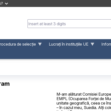
i?
rocedura de selecție
Lucrați în instituțiile UE
Infor
gram
M-am alăturat Comisiei Europen
EMPL (Ocuparea Forței de Muncă
unitate geografică, ceea ce î
– în cazul meu, Suedia. Alți co