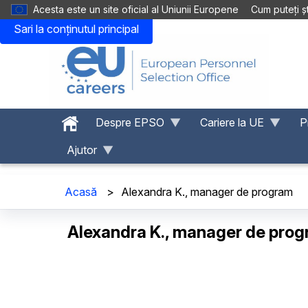
Acesta este un site oficial al Uniunii Europene
Cum puteți șt
Sari la conținutul principal
Despre EPSO
Cariere la UE
P
Ajutor
Acasă
>
Alexandra K., manager de program
Alexandra K., manager de pro