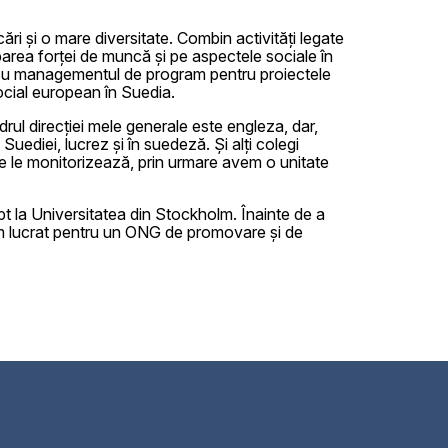
i și o mare diversitate. Combin activități legate
area forței de muncă și pe aspectele sociale în
cu managementul de program pentru proiectele
ocial european în Suedia.
drul direcției mele generale este engleza, dar,
uediei, lucrez și în suedeză. Și alți colegi
are le monitorizează, prin urmare avem o unitate
t la Universitatea din Stockholm. Înainte de a
m lucrat pentru un ONG de promovare și de