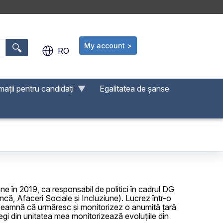
My account >
.
RO
mații pentru candidați
Egalitatea de șanse
e în 2019, ca responsabil de politici în cadrul DG
, Afaceri Sociale și Incluziune). Lucrez într-o
nseamnă că urmăresc și monitorizez o anumită țară
legi din unitatea mea monitorizează evoluțiile din