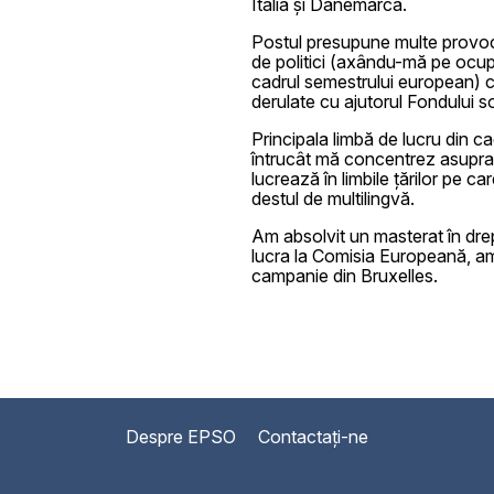
Italia și Danemarca.
Postul presupune multe provocăr
de politici (axându-mă pe ocup
cadrul semestrului european) 
derulate cu ajutorul Fondului s
Principala limbă de lucru din ca
întrucât mă concentrez asupra S
lucrează în limbile țărilor pe c
destul de multilingvă.
Am absolvit un masterat în drep
lucra la Comisia Europeană, a
campanie din Bruxelles.
Despre EPSO
Contactați-ne